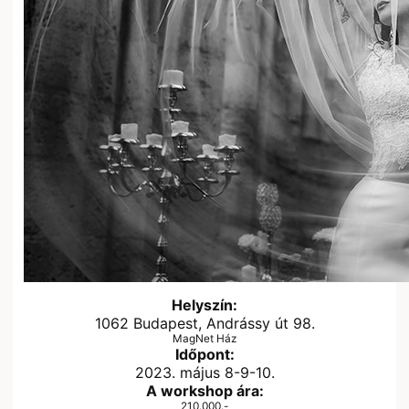
Helyszín:
1062 Budapest, Andrássy út 98.
MagNet Ház
Időpont:
2023. május 8-9-10.
A workshop ára:
210.000.-