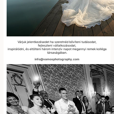
Várjuk jelentkezésedet ha szeretnéd bővíteni tudásodat,
fejleszteni vállalkozásodat,
inspirálódni, és eltölteni három intenzív napot megannyi remek kolléga
társaságában.
info@vamosphotography.com