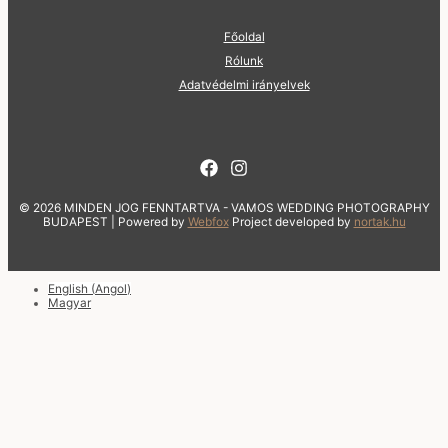
Főoldal
Rólunk
Adatvédelmi irányelvek
© 2026 MINDEN JOG FENNTARTVA - VAMOS WEDDING PHOTOGRAPHY
BUDAPEST | Powered by
Webfox
Project developed by
nortak.hu
English
(
Angol
)
Magyar