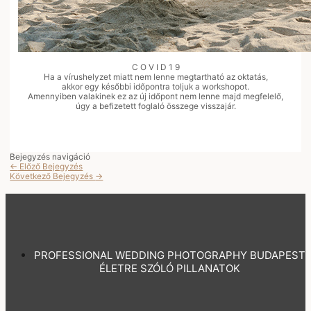
C O V I D 1 9
Ha a vírushelyzet miatt nem lenne megtartható az oktatás,
akkor egy későbbi időpontra toljuk a workshopot.
Amennyiben valakinek ez az új időpont nem lenne majd megfelelő,
úgy a befizetett foglaló összege visszajár.
Bejegyzés navigáció
←
Előző Bejegyzés
Következő Bejegyzés
→
PROFESSIONAL WEDDING PHOTOGRAPHY BUDAPEST
ÉLETRE SZÓLÓ PILLANATOK