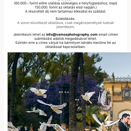
(60.000.- forint előre utalása szükséges a helyfoglaláshoz, majd
150.000. forint az oktatás első napján.)
A részvételi díj nem tartalmaz étkezést és szállást.
Számlázás:
A soron következő oktatásra, csak magánszemélyek tudnak
jelentkezni.
Jelentkezni lehet az
info@vamosphotography.com
email címen
számlázási adatok megadásával lehet.
Szintén erre a címre várjuk ha bármilyen kérdés merülne fel az
oktatással kapcsolatban.