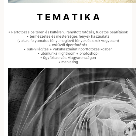
T E M A T I K A
• Párfotózás beltéren és kültéren, irányított fotózás, tudatos beállítások
• természetes és mesterséges fények használata
(vakuk, folyamatos fény, meglévő fények és ezek vegyesen)
• esküvői riportfotózás
• buli-világítás + vakuhasználat riportfotózás közben
• utómunka (lightroom + photoshop)
• ügyfélszerzés Magyarországon
• marketing