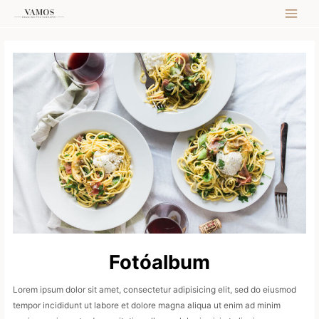
Skip
MAI
to
content
MEN
Fotóalbum
Lorem ipsum dolor sit amet, consectetur adipisicing elit, sed do eiusmod
tempor incididunt ut labore et dolore magna aliqua ut enim ad minim