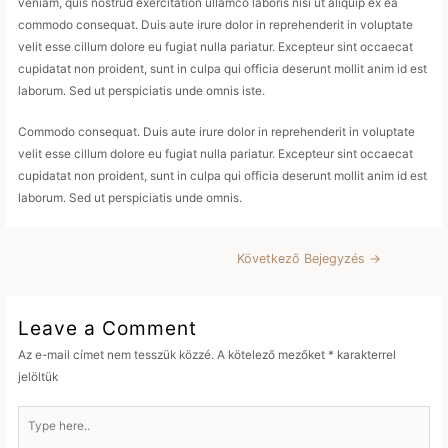
veniam, quis nostrud exercitation ullamco laboris nisi ut aliquip ex ea
commodo consequat. Duis aute irure dolor in reprehenderit in voluptate
velit esse cillum dolore eu fugiat nulla pariatur. Excepteur sint occaecat
cupidatat non proident, sunt in culpa qui officia deserunt mollit anim id est
laborum. Sed ut perspiciatis unde omnis iste.
Commodo consequat. Duis aute irure dolor in reprehenderit in voluptate
velit esse cillum dolore eu fugiat nulla pariatur. Excepteur sint occaecat
cupidatat non proident, sunt in culpa qui officia deserunt mollit anim id est
laborum. Sed ut perspiciatis unde omnis.
Bejegyzés
Következő Bejegyzés
→
navigáció
Leave a Comment
Az e-mail címet nem tesszük közzé.
A kötelező mezőket
*
karakterrel
jelöltük
Type
here..