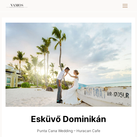
Skip
MAI
to
content
MEN
Esküvő Dominikán
Punta Cana Wedding – Huracan Cafe