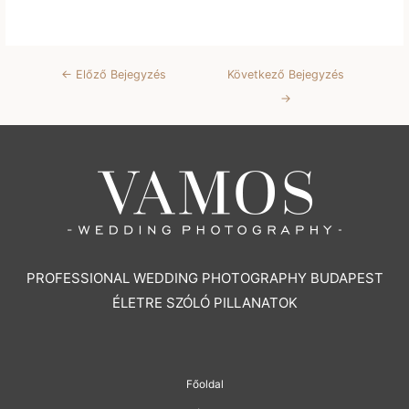
Bejegyzés
←
Előző Bejegyzés
Következő Bejegyzés
navigáció
→
PROFESSIONAL WEDDING PHOTOGRAPHY BUDAPEST
ÉLETRE SZÓLÓ PILLANATOK
Főoldal