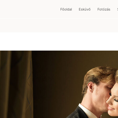
Főoldal
Esküvő
Fotózás