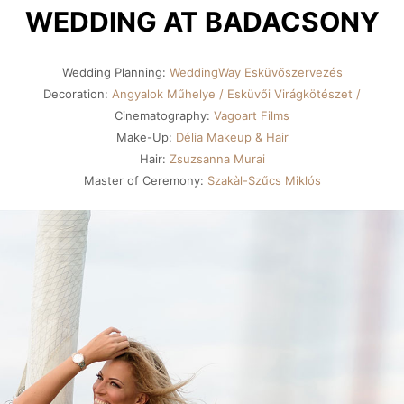
WEDDING AT BADACSONY
Wedding Planning:
WeddingWay Esküvőszervezés
Decoration:
Angyalok Műhelye / Esküvői Virágkötészet /
Cinematography:
Vagoart Films
Make-Up:
Délia Makeup & Hair
Hair:
Zsuzsanna Murai
Master of Ceremony:
Szakàl-Szűcs Miklós